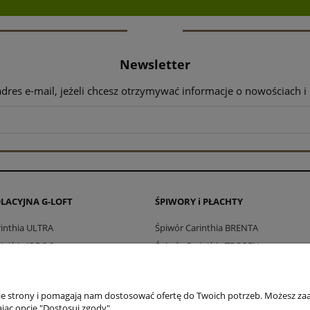
Newsletter
adres e-mail, jeżeli chcesz otrzymywać informacje o nowościach i
OLACYJNA G-LOFT
ŚPIWORY i PŁACHTY
rinthia ULTRA
Śpiwór Carinthia BRENTA
inthia ISG 2.0
Śpiwór Carinthia TROPEN
inthia LIG 4.0
Śpiwór Carinthia DEFENCE 4
rinthia MIG 4.0
Śpiwór Carinthia WILDERNESS
nie strony i pomagają nam dostosować ofertę do Twoich potrzeb. Możesz zaa
inthia HIG 4.0
Płachta biwakowa COMBAT
jąc opcję "Dostosuj zgody".