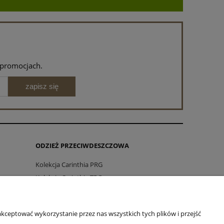
 promocjach.
zapisz się
ODZIEŻ PRZECIWDESZCZOWA
Kolekcja Carinthia PRG
Kolekcja Carinthia TRG
Kolekcja Carinthia SURVIVAL
Zegarki GARMIN
kceptować wykorzystanie przez nas wszystkich tych plików i przejść
Środki do pielęgnacji NIKWAX