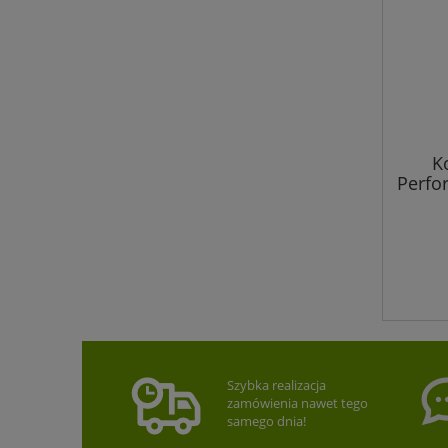
K
Perfo
Szybka realizacja
zamówienia nawet tego
samego dnia!