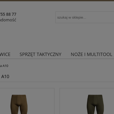
755 88 77
iadomość
WICE
SPRZĘT TAKTYCZNY
NOŻE I MULTITOOL
na A10
a A10