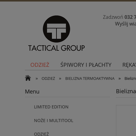
Zadzwoń
032 
Wyślij w
ODZIEŻ
ŚPIWORY I PŁACHTY
RĘKA
»
»
»
ODZIEŻ
BIELIZNA TERMOAKTYWNA
Bieliz
Bielizn
Menu
LIMITED EDITION
NOŻE I MULTITOOL
ODZIEŻ