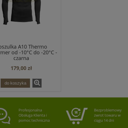
oszulka A10 Thermo
rmer od -10°C do -20°C -
czarna
179,00 zł
do koszyka
Profesjonalna
Bezproblemowy
Obsługa Klienta i
zwrot towaru w
pomoc techniczna
ciągu 14 dni