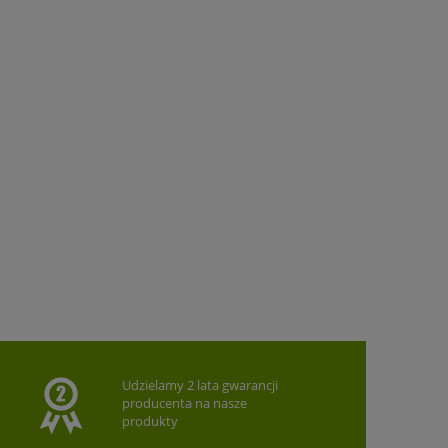
Udzielamy 2 lata gwarancji
producenta na nasze
produkty